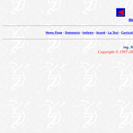
m
Home Page
-
Sommario
-
Indietro
-
Avanti
-
La Tesi
-
Curricu
ing. 
Copyright © 1997-2004 