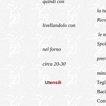
quindi con
la t
Rico
livellandolo con
le m
Spol
nel forno
prer
circa 20-30
minu
Tegl
Utensili
Baci
Cont