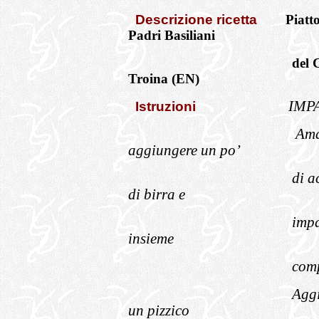
Descrizione ricetta
Piatto
Padri Basiliani
del 
Troina (EN)
IMP
Istruzioni
Ama
aggiungere un po’
di a
di birra e
impa
insieme
comp
Aggi
un pizzico