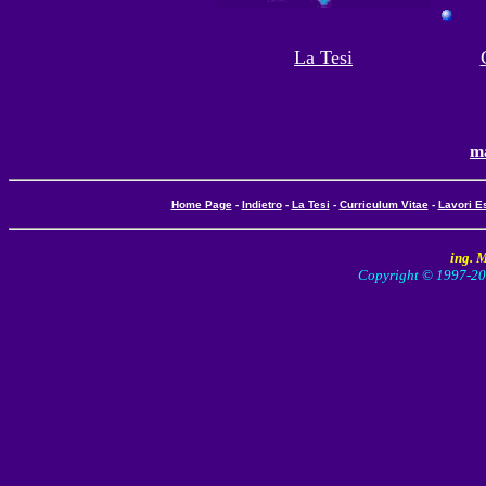
La Tesi
m
Home Page
-
Indietro
-
La Tesi
-
Curriculum Vitae
-
Lavori Es
ing. 
Copyright © 1997-2003 